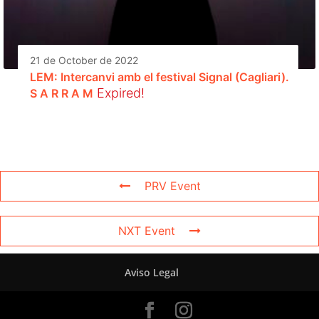
21 de October de 2022
LEM: Intercanvi amb el festival Signal (Cagliari).
Expired!
S A R R A M
PRV Event
NXT Event
Aviso Legal