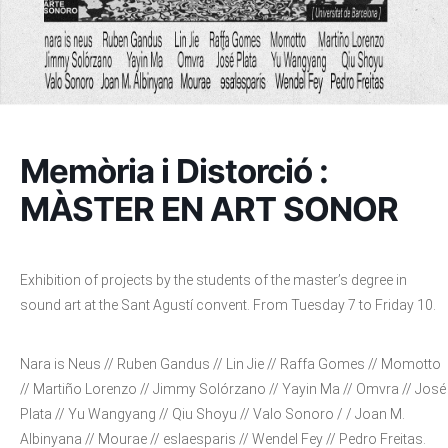
Memòria i Distorció :
MÀSTER EN ART SONOR
Exhibition of projects by the students of the master’s degree in
sound art at the Sant Agustí convent. From Tuesday 7 to Friday 10.
Nara is Neus // Ruben Gandus // Lin Jie // Raffa Gomes // Momotto
// Martiño Lorenzo // Jimmy Solórzano // Yayin Ma // Omvra // José
Plata // Yu Wangyang // Qiu Shoyu // Valo Sonoro / / Joan M.
Albinyana // Mourae // eslaesparis // Wendel Fey // Pedro Freitas.