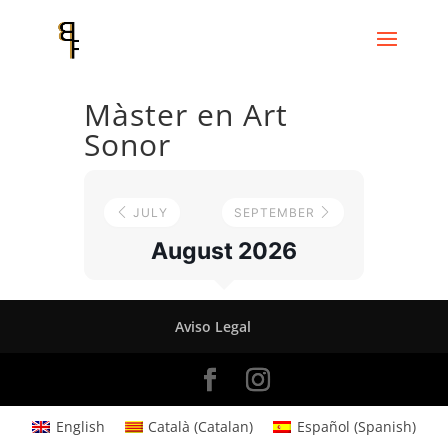
Màster en Art
Sonor
JULY
SEPTEMBER
August 2026
Aviso Legal
English
Català
(
Catalan
)
Español
(
Spanish
)