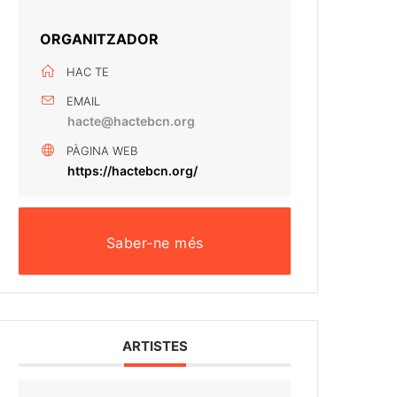
ORGANITZADOR
HAC TE
EMAIL
hacte@hactebcn.org
PÀGINA WEB
https://hactebcn.org/
Saber-ne més
ARTISTES