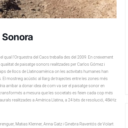
ó Sonora
l qual l’Orquestra del Caos treballa des del 2009. En creixement
 qualitat de paisatge sonors realitzades per Carlos Gómez i
ips de llocs de Llatinoamèrica on les activitats humanes han
El mostreig acústic al llarg de trajectes entre les zones més
dria arribar a donar idea de com va ser el paisatge sonor en
 transformés a mesura que les societats es feien cada cop més
rals realitzades a Amèrica Llatina, a 24 bits de resolució, 48kHz
renguer, Matias Klenner, Anna Gatz i Ginebra Raventós de Volart.