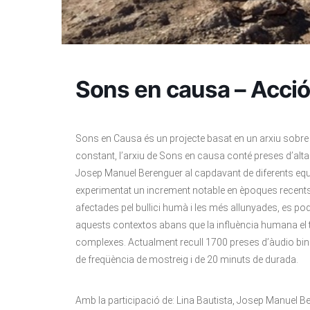
Sons en causa – Acci
Sons en Causa és un projecte basat en un arxiu sobre e
constant, l’arxiu de Sons en causa conté preses d’alta
Josep Manuel Berenguer al capdavant de diferents equ
experimentat un increment notable en èpoques recents. 
afectades pel bullici humà i les més allunyades, es po
aquests contextos abans que la influència humana el
complexes. Actualment recull 1700 preses d’àudio binau
de freqüència de mostreig i de 20 minuts de durada.
Amb la participació de: Lina Bautista, Josep Manuel Be