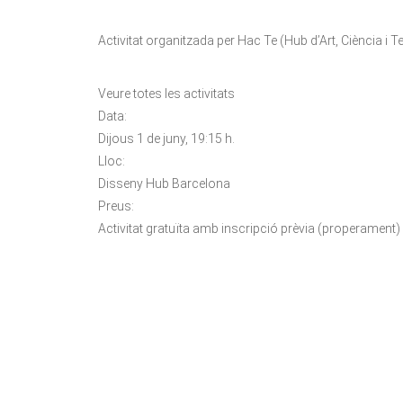
Activitat organitzada per Hac Te (Hub d’Art, Ciència i T
Veure totes les activitats
Data:
Dijous 1 de juny, 19:15 h.
Lloc:
Disseny Hub Barcelona
Preus:
Activitat gratuïta amb inscripció prèvia (properament)