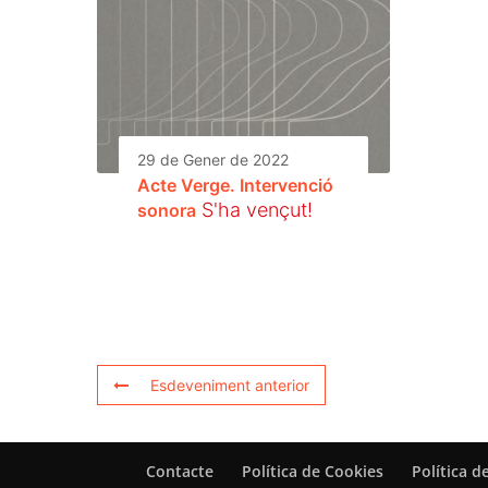
29 de Gener de 2022
Acte Verge. Intervenció
S'ha vençut!
sonora
Esdeveniment anterior
Contacte
Política de Cookies
Política d