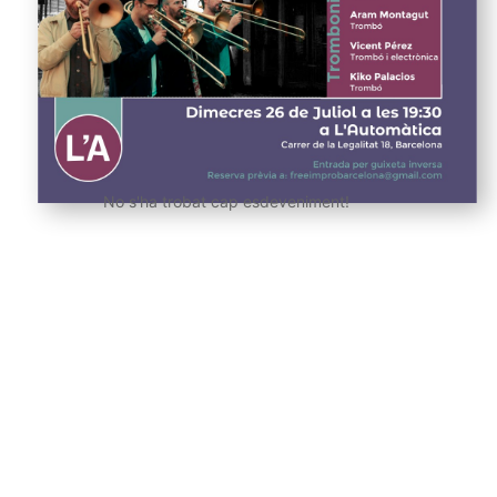
No s'ha trobat cap esdeveniment!