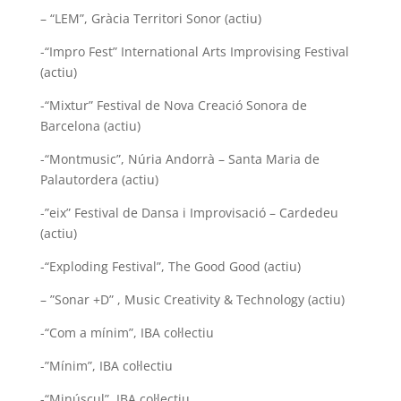
– “LEM”, Gràcia Territori Sonor (actiu)
-“Impro Fest” International Arts Improvising Festival
(actiu)
-“Mixtur” Festival de Nova Creació Sonora de
Barcelona (actiu)
-“Montmusic”, Núria Andorrà – Santa Maria de
Palautordera (actiu)
-”eix” Festival de Dansa i Improvisació – Cardedeu
(actiu)
-“Exploding Festival”, The Good Good (actiu)
–
”Sonar +D” , Music Creativity & Technology (actiu)
-“Com a mínim”, IBA col·lectiu
-”Mínim”, IBA col·lectiu
-“Minúscul”, IBA col·lectiu