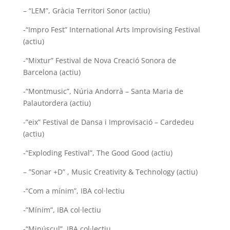
– “LEM”, Gràcia Territori Sonor (actiu)
-“Impro Fest” International Arts Improvising Festival
(actiu)
-“Mixtur” Festival de Nova Creació Sonora de
Barcelona (actiu)
-“Montmusic”, Núria Andorrà – Santa Maria de
Palautordera (actiu)
-”eix” Festival de Dansa i Improvisació – Cardedeu
(actiu)
-“Exploding Festival”, The Good Good (actiu)
–
”Sonar +D” , Music Creativity & Technology (actiu)
-“Com a mínim”, IBA col·lectiu
-”Mínim”, IBA col·lectiu
-“Minúscul”, IBA col·lectiu