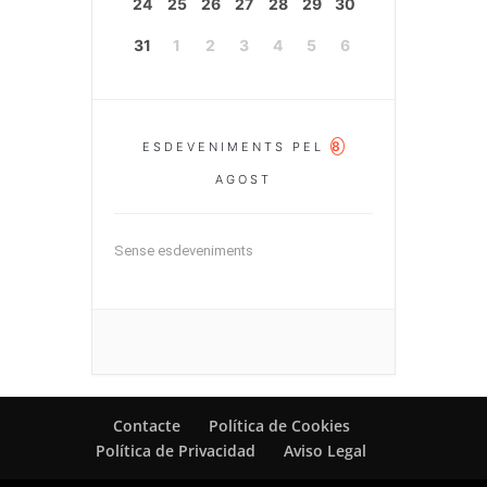
24
25
26
27
28
29
30
31
1
2
3
4
5
6
8
ESDEVENIMENTS PEL
AGOST
Sense esdeveniments
Contacte
Política de Cookies
Política de Privacidad
Aviso Legal