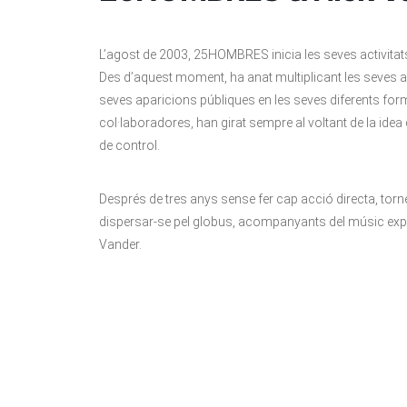
L’agost de 2003, 25HOMBRES inicia les seves activitats 
Des d’aquest moment, ha anat multiplicant les seves ac
seves aparicions públiques en les seves diferents for
col·laboradores, han girat sempre al voltant de la idea 
de control.
Després de tres anys sense fer cap acció directa, torn
dispersar-se pel globus, acompanyants del músic exp
Vander.