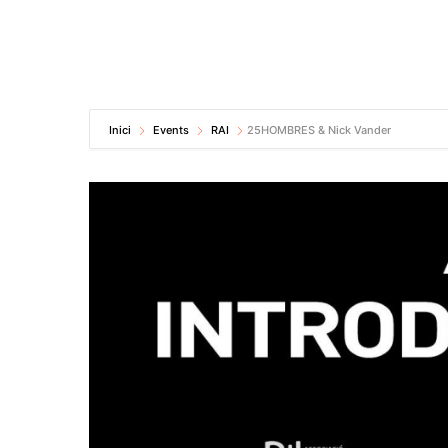
Inici
Events
RAI
25HOMBRES & Nick Vander