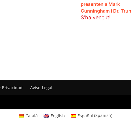
presenten a Mark
Cunningham i Dr. Trun
S'ha vençut!
e Privacidad
Aviso Legal
Català
English
Español
(
Spanish
)