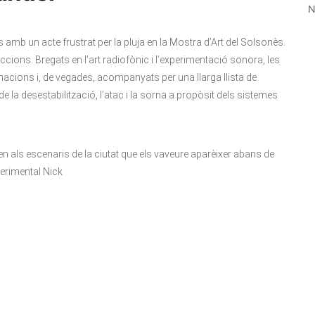
N
amb un acte frustrat per la pluja en la Mostra d’Art del Solsonès.
cions. Bregats en l’art radiofònic i l’experimentació sonora, les
macions i, de vegades, acompanyats per una llarga llista de
de la desestabilització, l’atac i la sorna a propòsit dels sistemes
en als escenaris de la ciutat que els vaveure aparèixer abans de
erimental Nick