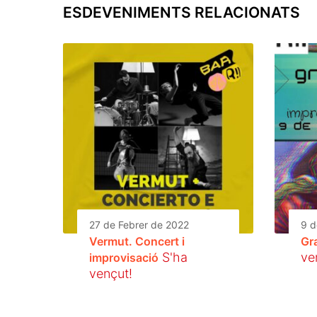
ESDEVENIMENTS RELACIONATS
27 de Febrer de 2022
9 d
Vermut. Concert i
Gr
S'ha
ve
improvisació
vençut!