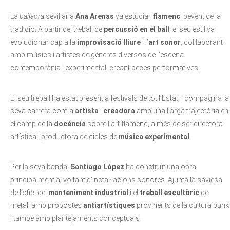
La
bailaora
sevillana
Ana Arenas
va estudiar
flamenc
, bevent de la
tradició. A partir del treball de
percussió en el ball
, el seu estil va
evolucionar cap a la
improvisació lliure
i l’
art sonor
, col·laborant
amb músics i artistes de gèneres diversos de l’escena
contemporània i experimental, creant peces performatives.
El seu treball ha estat present a festivals de tot l’Estat, i compagina la
seva carrera com a
artista
i
creadora
amb una llarga trajectòria en
el camp de la
docència
sobre l’art flamenc, a més de ser directora
artística i productora de cicles de
música experimental
.
Per la seva banda,
Santiago López
ha construït una obra
principalment al voltant d’instal·lacions sonores. Ajunta la saviesa
de l’ofici del
manteniment industrial
i el
treball escultòric
del
metall amb propostes
antiartístiques
provinents de la cultura punk
i també amb plantejaments conceptuals.