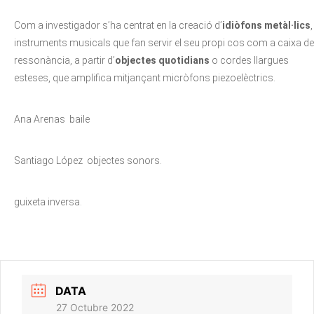
Com a investigador s’ha centrat en la creació d’
idiòfons metàl·lics
,
instruments musicals que fan servir el seu propi cos com a caixa de
ressonància, a partir d’
objectes quotidians
o cordes llargues
esteses, que amplifica mitjançant micròfons piezoelèctrics.
Ana Arenas baile
Santiago López objectes sonors.
guixeta inversa.
DATA
27 Octubre 2022