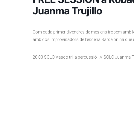
Juanma Trujillo
Com cada primer divendres de mes ens trobem amb l
amb dos improvisadors de l’escena Barcelonina que en
20:00 SOLO Vasco trilla percussió // SOLO Juanma Truj