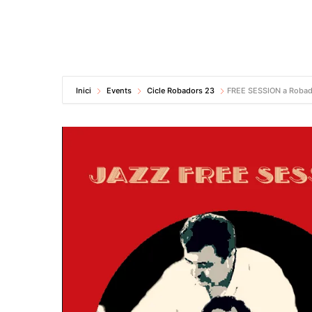
Inici
Events
Cicle Robadors 23
FREE SESSION a Robador