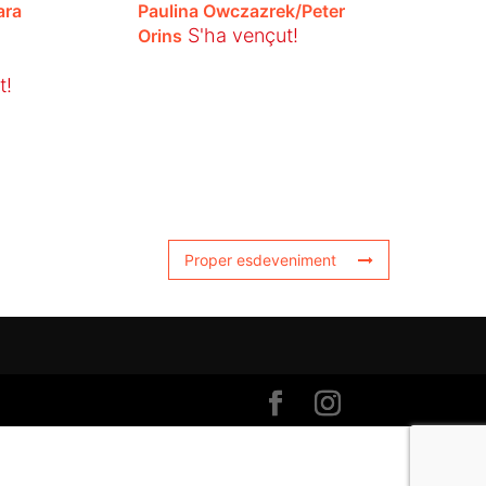
ara
Paulina Owczazrek/Peter
S'ha vençut!
Orins
t!
Proper esdeveniment