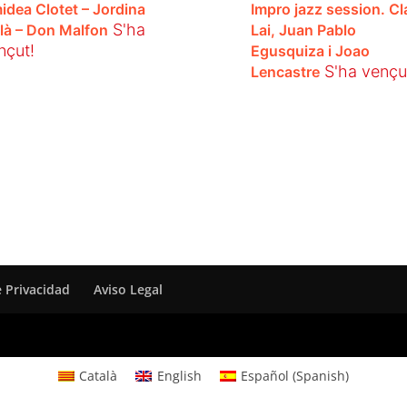
idea Clotet – Jordina
Impro jazz session. Cl
S'ha
llà – Don Malfon
Lai, Juan Pablo
nçut!
Egusquiza i Joao
S'ha vençu
Lencastre
e Privacidad
Aviso Legal
Català
English
Español
(
Spanish
)