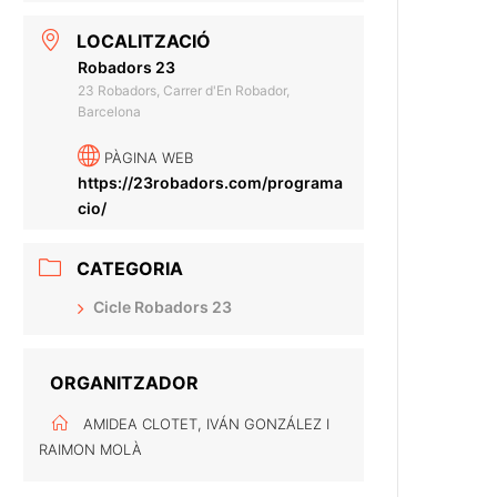
LOCALITZACIÓ
Robadors 23
23 Robadors, Carrer d'En Robador,
Barcelona
PÀGINA WEB
https://23robadors.com/programa
cio/
CATEGORIA
Cicle Robadors 23
ORGANITZADOR
AMIDEA CLOTET, IVÁN GONZÁLEZ I
RAIMON MOLÀ