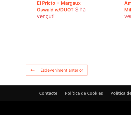
El Pricto + Margaux
Am
S'ha
Oswald w/DUOT
Mi
vençut!
ve
Esdeveniment anterior
Contacte
Política de Cookies
Política d