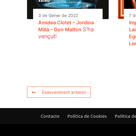
3 de Gener de 2022
7 d
Amidea Clotet – Jordina
Im
S'ha
Millà – Don Malfon
La
vençut!
Eg
Le
Esdeveniment anterior
Contacte
Política de Cookies
Política d