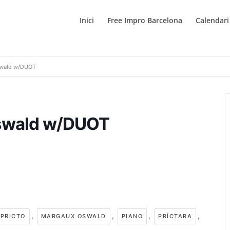
Inici
Free Impro Barcelona
Calendari
Oswald w/DUOT
Oswald w/DUOT
,
,
,
,
 PRICTO
MARGAUX OSWALD
PIANO
PRÍCTARA