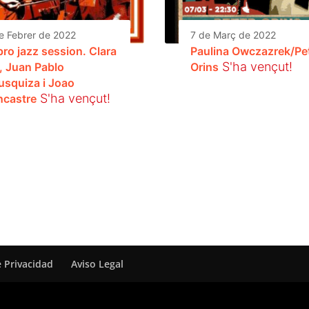
e Febrer de 2022
7 de Març de 2022
pro jazz session. Clara
Paulina Owczazrek/Pe
S'ha vençut!
i, Juan Pablo
Orins
usquiza i Joao
S'ha vençut!
ncastre
e Privacidad
Aviso Legal