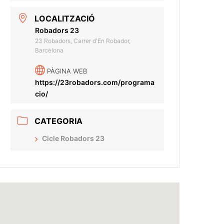
LOCALITZACIÓ
Robadors 23
23 Robadors, Carrer d'En Robador,
Barcelona
PÀGINA WEB
https://23robadors.com/programa
cio/
CATEGORIA
Cicle Robadors 23