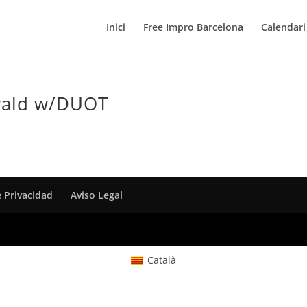
Inici
Free Impro Barcelona
Calendari
swald w/DUOT
e Privacidad
Aviso Legal
Català