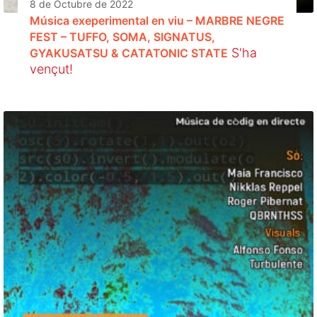
8 de Octubre de 2022
Música exeperimental en viu – MARBRE NEGRE
FEST – TUFFO, SOMA, SIGNATUS,
S'ha
GYAKUSATSU & CATATONIC STATE
vençut!