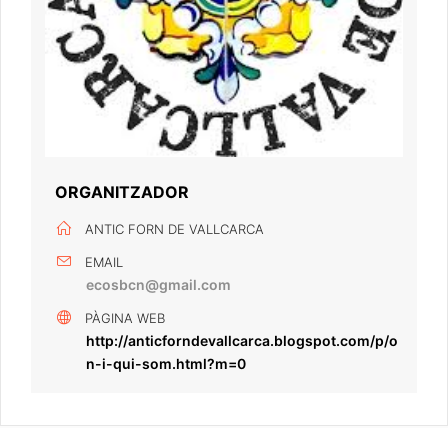
ORGANITZADOR
ANTIC FORN DE VALLCARCA
EMAIL
ecosbcn@gmail.com
PÀGINA WEB
http://anticforndevallcarca.blogspot.com/p/o
n-i-qui-som.html?m=0