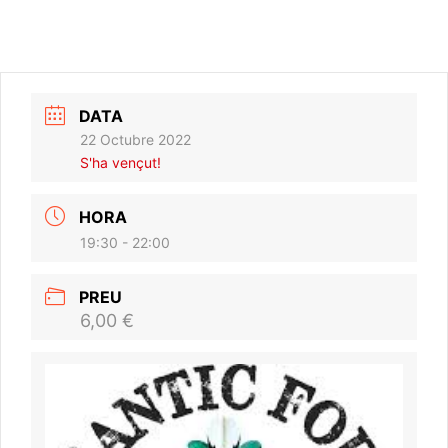
DATA
22 Octubre 2022
S'ha vençut!
HORA
19:30 - 22:00
PREU
6,00 €