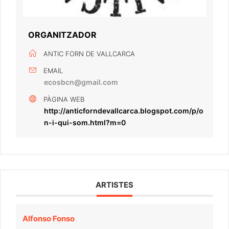
ORGANITZADOR
ANTIC FORN DE VALLCARCA
EMAIL
ecosbcn@gmail.com
PÀGINA WEB
http://anticforndevallcarca.blogspot.com/p/o
n-i-qui-som.html?m=0
ARTISTES
Alfonso Fonso