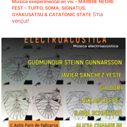
Música exeperimental en viu – MARBRE NEGRE
FEST – TUFFO, SOMA, SIGNATUS,
S'ha
GYAKUSATSU & CATATONIC STATE
vençut!