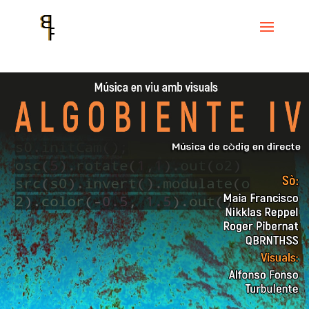
Inici
Events
L'Antic Forn de Vallcarca
ALGOBIENTE IV Música amb
còdig en directe