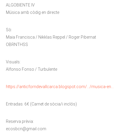
ALGOBIENTE IV
Música amb còdig en directe
Sò:
Maia Francisca / Nikklas Reppel / Roger Pibernat
OBRNTHSS
Visuals:
Alfonso Fonso / Turbulente
https://anticforndevallcarca.blogspot.com/…/musica-en…
Entradas: 6€ (Carnet de sòcia/i inclós)
Reserva prèvia:
ecosbcn@gmail.com