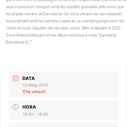
seva música es compon amb les casetes gravades dels sons que
recull pels carrers de Barcelona. Els sons urbans es reprodueixen
musicalment amb la melodia creada en un sampling keyboard i les
cintes en loop. Gaudeix del seu diari sonor. Més endavant el 2023
Zona Watusa llançarà el seu àlbum exclusiu a cinta “Sampling
Barcelona Ⅱ二”.
DATA
14 Maig 2023
S'ha vençut!
HORA
16:00 - 18:00