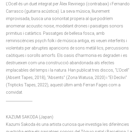
L’Ocell és un duet integrat per Àlex Reviriego (contrabaix) i Fernando
Carrasco (guitarra acústica). La seva música, lliurement
improvisada, busca una sonoritat propera al que podríem
anomenar acoustic noise, modelant drones i paisatges sonors
primitius i catàrtics. Passatges de bellesa fosca, amb
reminiscències psych folk i de música antiga, es veuen interferits i
violentats per abruptes aparicions de sons metàl·lics, percussions
caòtiques i sorolls amorfs. Els oasis d’harmonia es degraden i es
destrueixen com una construcció abandonada als efectes
implacables del temps i la natura. Han publicat tres discos, “L’Ocell”
(Absent Tapes, 2018), “Absents” (Zona Watusa, 2020) i “El Declivi”
(Tripticks Tapes, 2022), aquest últim amb Ferran Fages com a
convidat.
_______________
KAZUMI SAKODA (Japan)
Kazumi Sakoda és una artista curiosa que investiga les diferències
que troba entre els paisatges sonors del Tòquio natal i Barcelona. La