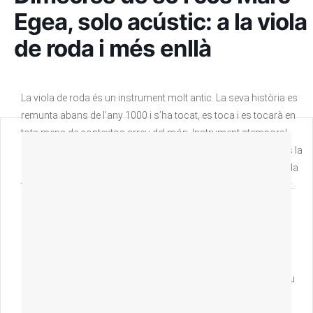
Egea, solo acústic: a la viola
de roda i més enllà
La viola de roda és un instrument molt antic. La seva història es
remunta abans de l’any 1000 i s’ha tocat, es toca i es tocarà en
tota mena de contextos arreu del món. Instrument atemporal,
ofereix unes possibilitats sonores inesgotables. No és només la
curiositat o l’estranyesa allò que fa que hom se senti atret per la
viola de roda sinó també pel seu so misteriós, peculiar i insòlit.
Creació i improvisació: un repertori en què podreu escoltar
cançons tradicionals reelaborades i composicions pròpies.
Sentireu com en Marc Egea passa de la música més de tall
popular al jazz i el rock. Sentireu, en resum, allò que mai no heu
sentit i moltes coses més.