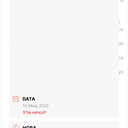
1990 amb el trio Músics de Safeu i més endavant amb el grup “El
Pont d’Arcalís”. A partir del 2005 és músic per compte propi i
col·labora en nombroses formacions i artistes nacionals i
internacionals de molts diversos estils musicals. Fundador de
diversos grups instrumentals a més de desenvolupar una tasca
musical com a compositor i intèrpret en l’àmbit de la dansa, el
teatre i els recitals de poesia. Ha actuat a escenaris de tot el món.
Ha enregistrat més d’una trentena de discos. Compositor
d’obres per a conjunt de metall, cobla, banda simfònica, música
de cambra, cor, música electrònica, etc. Actualment és
professor de grups instrumentals a l’Escola de Música d’Arenys
de Mar, músic en diversos projectes artístics i professor de
Filosofia.
DATA
10 Maig 2023
S'ha vençut!
HORA