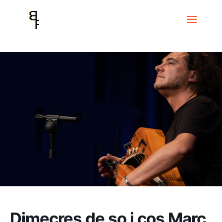
Inici
Events
Dimecres de so i cos
Dimecres de so i cos Marc Egea,
solo acústic: a la viola de roda i més enllà
Dimecres de so i cos Marc