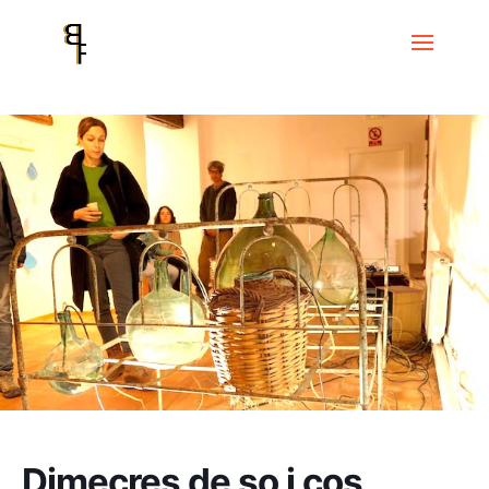
Inici
Events
Dimecres de so i cos
Dimecres de so i cos Aquàtica,
esdeveniment sonor de Bosch & Simons (ES/NL)
Dimecres de so i cos