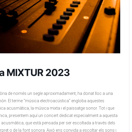
ca MIXTUR 2023
història de només un segle aproximadament, ha donat lloc a una
 món. El terme “música electroacústica” engloba aquestes
ica acusmàtica, la música mixta i el paissatge sonor. Tot i que
nica, presentem aquí un concert dedicat especialment a aquesta
acusmàtica, que està pensada per ser escoltada a través dels
rpret o de la font sonora. Això ens convida a escoltar els sons i