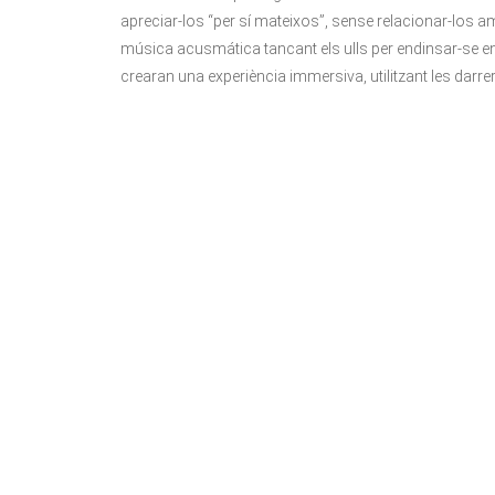
apreciar-los “per sí mateixos”, sense relacionar-los am
música acusmática tancant els ulls per endinsar-se en
crearan una experiència immersiva, utilitzant les darre