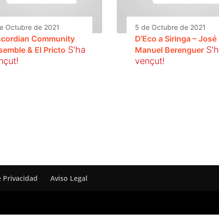
e Octubre de 2021
5 de Octubre de 2021
scordian Community
D’Eco a Siringa – José
S'ha
S'
semble & El Pricto
Manuel Berenguer
nçut!
vençut!
e Privacidad
Aviso Legal