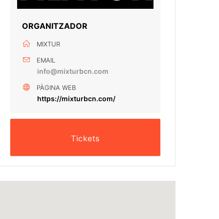
ORGANITZADOR
MIXTUR
EMAIL
info@mixturbcn.com
PÀGINA WEB
https://mixturbcn.com/
Tickets