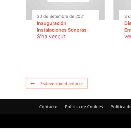
30 de Setembre de 2021
3 d
Inauguración
Di
Instalaciones Sonoras
En
S'ha vençut!
ve
Esdeveniment anterior
Contacte
Política de Cookies
Política d