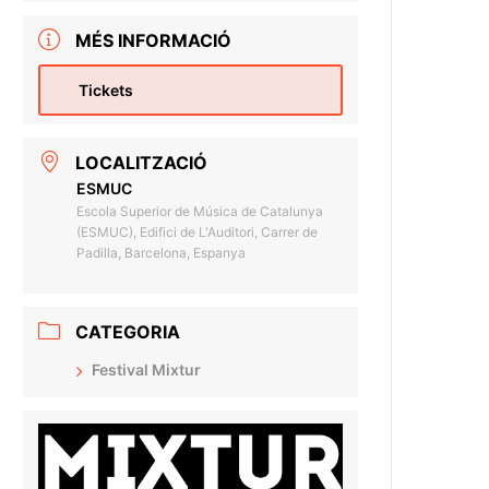
MÉS INFORMACIÓ
Tickets
LOCALITZACIÓ
ESMUC
Escola Superior de Música de Catalunya
(ESMUC), Edifici de L'Auditori, Carrer de
Padilla, Barcelona, Espanya
CATEGORIA
Festival Mixtur