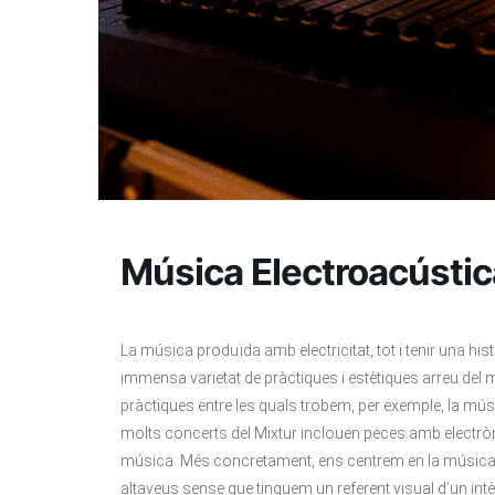
Música Electroacústi
La música produïda amb electricitat, tot i tenir una 
immensa varietat de pràctiques i estètiques arreu del
pràctiques entre les quals trobem, per exemple, la mús
molts concerts del Mixtur inclouen peces amb electrò
música. Més concretament, ens centrem en la música 
altaveus sense que tinguem un referent visual d’un intè