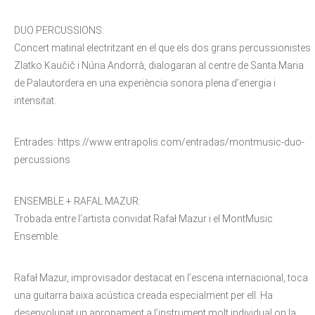
DUO PERCUSSIONS:
Concert matinal electritzant en el que els dos grans percussionistes
Zlatko Kaučič i Núria Andorrà, dialogaran al centre de Santa Maria
de Palautordera en una experiència sonora plena d’energia i
intensitat.
Entrades: https://www.entrapolis.com/entradas/montmusic-duo-
percussions
ENSEMBLE + RAFAL MAZUR:
Trobada entre l’artista convidat Rafał Mazur i el MontMusic
Ensemble.
Rafał Mazur, improvisador destacat en l’escena internacional, toca
una guitarra baixa acústica creada especialment per ell. Ha
desenvolupat un apropament a l’instrument molt individual on la