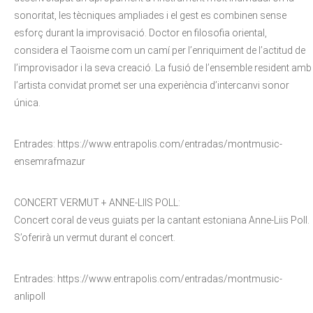
sonoritat, les tècniques ampliades i el gest es combinen sense
esforç durant la improvisació. Doctor en filosofia oriental,
considera el Taoisme com un camí per l’enriquiment de l’actitud de
l’improvisador i la seva creació. La fusió de l’ensemble resident amb
l’artista convidat promet ser una experiència d’intercanvi sonor
única.
Entrades: https://www.entrapolis.com/entradas/montmusic-
ensemrafmazur
CONCERT VERMUT + ANNE-LIIS POLL:
Concert coral de veus guiats per la cantant estoniana Anne-Liis Poll.
S’oferirà un vermut durant el concert.
Entrades: https://www.entrapolis.com/entradas/montmusic-
anlipoll