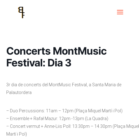
Inici
Events
MontMusic Festival
Concerts MontMusic Festival: Dia
3
Concerts MontMusic
Festival: Dia 3
3r dia de concerts del MontMusic Festival, a Santa Maria de
Palautordera
– Duo Percussions: 11am – 12pm (Plaça Miquel Martí i Pol)
– Ensemble + Rafał Mazur: 12pm -13pm (La Quadra)
– Concert vermut + Anne-Liis Poll: 13.30pm – 14.30pm (Plaça Miquel
Martí i Pol)