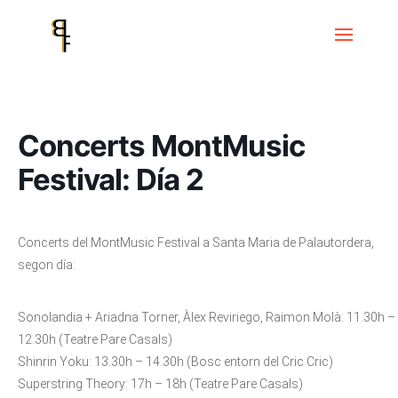
Inici
Events
MontMusic Festival
Concerts MontMusic Festival: Día
2
Concerts MontMusic
Festival: Día 2
Concerts del MontMusic Festival a Santa Maria de Palautordera,
segon día:
Sonolandia + Ariadna Torner, Àlex Reviriego, Raimon Molà: 11.30h –
12.30h (Teatre Pare Casals)
Shinrin Yoku: 13.30h – 14.30h (Bosc entorn del Cric Cric)
Superstring Theory: 17h – 18h (Teatre Pare Casals)