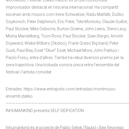
MontMusic Festival. Zlatko Kaučič és un percussionista
improvisador destacat en l’escena internacional. Ha compartit
escenari amb músics com Irene Schweitzer, Radu Malfatti, Duško
Goykovich, Peter Delphinich, Eric Peter, Tete Montoliu, Claude Guillot,
Paul Stocker, Mike Osborne, Burton Greene, John Lewis, Steve Lacy,
Misha Mandelberg, Toon Rose, Paul Stocker, Sean Bergin, Arnold
Dojewerd, Wiebe Wilbers (Skidoo), Frank Graso Big band, Peter
Guidi, Paul Bley, Esiet “Okun” Esiet, Michael More, John Patituci i
Paolo Fresu, entre d’altres. També ha rebut diversos premis per la
seva trajectòria. Una trobada sonora única entre l’ensemble del
festival i l’artista convidat.
Entrades: https://www.entrapolis.com/entradas/montmusic-
ensemb-zlatko
——————————————————————————————————————
INHUMANKIND presenta SELF-DEIFICATION:
Inhumankind és el projecte de Pablo Selnik (flauta) i Àlex Reviriego