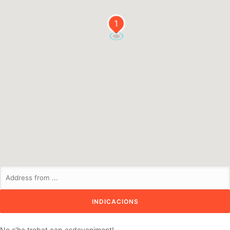
1
No s'ha trobat cap esdeveniment!