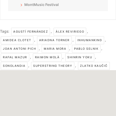
MontMusic Festival
Tags:
,
,
AGUSTÍ FERNÁNDEZ
ÀLEX REVIRIEGO
,
,
,
AMIDEA CLOTET
ARIADNA TORNER
INHUMANKIND
,
,
,
JOAN ANTONI PICH
MARIA MORA
PABLO SELNIK
,
,
,
RAFAŁ MAZUR
RAIMON MOLÀ
SHINRIN YOKU
,
,
SONOLANDIA
SUPERSTRING THEORY
ZLATKO KAUČIČ