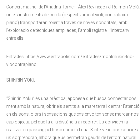
Concert matinal de l’Ariadna Torner, l’Àlex Reviriego i el Raimon Molà,
on els instruments de corda (respectivament violí, contrabaix i
piano) transportaran l’oient a través de noves sonoritats, amb
l’exploració de tècniques ampliades, l’ampli registre i l’intercanvi
entre ells.
Entrades: https://www.entrapolis.com/entrades/montmusic-trio-
viocontrapiano
——————————————————————————————————————
SHINRIN YOKU:
“Shinrin Yoku” és una pràctica japonesa que busca connectar cos i
ment amb la natura, obrir els sentits a la mare terra i centrar l’atenció
en els sons, olors i sensacions que ens envolten sense marcar-nos
cap objectiu pel que fa a la distància a recórrer. Us convidem a
realitzar un passeig pel bosc durant el qual 3 intervencions sonores
us sorprendran, alhora que us permetran gaudir de l’entorn natural