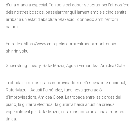
d’una manera especial. Tan sols cal deixar-se portar per l’atmosfera
dels nostres boscos, passejar tranquil·lament amb els cinc sentits i
arribar a un estat d’absoluta relaxació i connexió amb l’entorn
natural.
Entrades: https://www.entrapolis.com/entradas/montmusic-
shinrin-yoku
——————————————————————————————————————
Superstring Theory: Rafał Mazur, Agustí Fernández i Amidea Clotet:
Trobada entre dos grans improvisadors de l’escena internacional,
Rafał Mazur i Agustí Fernández, i una nova generació
d’improvisadors, Amidea Clotet. La trobada entre les cordes del
piano, la guitarra elèctrica i la guitarra baixa acústica creada
especialment per Rafał Mazur, ens transportaran a una atmosfera
única.