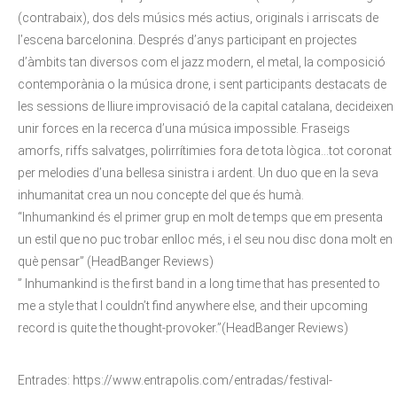
(contrabaix), dos dels músics més actius, originals i arriscats de
l’escena barcelonina. Després d’anys participant en projectes
d’àmbits tan diversos com el jazz modern, el metal, la composició
contemporània o la música drone, i sent participants destacats de
les sessions de lliure improvisació de la capital catalana, decideixen
unir forces en la recerca d’una música impossible. Fraseigs
amorfs, riffs salvatges, polirrítimies fora de tota lògica…tot coronat
per melodies d’una bellesa sinistra i ardent. Un duo que en la seva
inhumanitat crea un nou concepte del que és humà.
“Inhumankind és el primer grup en molt de temps que em presenta
un estil que no puc trobar enlloc més, i el seu nou disc dona molt en
què pensar” (HeadBanger Reviews)
” Inhumankind is the first band in a long time that has presented to
me a style that I couldn’t find anywhere else, and their upcoming
record is quite the thought-provoker.”(HeadBanger Reviews)
Entrades: https://www.entrapolis.com/entradas/festival-