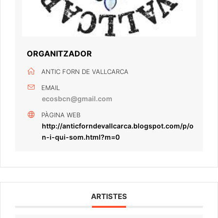
ORGANITZADOR
ANTIC FORN DE VALLCARCA
EMAIL
ecosbcn@gmail.com
PÀGINA WEB
http://anticforndevallcarca.blogspot.com/p/o
n-i-qui-som.html?m=0
ARTISTES