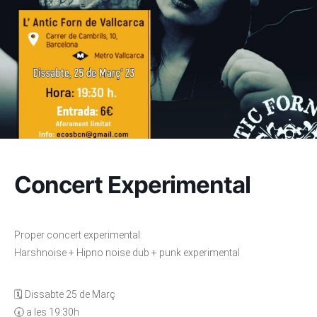
Concert Experimental
Proper concert experimental:
Harshnoise + Hipno noise dub + punk experimental
🗓️ Dissabte 25 de Març
🕢 a les 19:30h