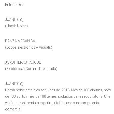
Entrada: 6€
JUANITO)))
(Harsh Noise)
DANZA MECÁNICA
(Loops electrónics + Visuals)
JORDI HERAS FAUQUE
(Electónica i Guitarra Preparada)
JUANITO)))
Harsh noise català en actiu des del 2018. Més de 100 àlbums, més
de 100 splits i més de 100 temes exclusius per a recopilatoris. Una
visió punk extremista experimental i sense cap compromís
comercial.