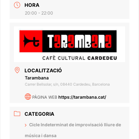
HORA
20:00 - 22:00
LOCALITZACIÓ
Tarambana
Carrer Bellsolar, s/n, 08440 Cardedeu, Barcelona
https://tarambana.cat/
PÀGINA WEB
CATEGORIA
Cicle Indeterminat de improvisació lliure de
música i dansa