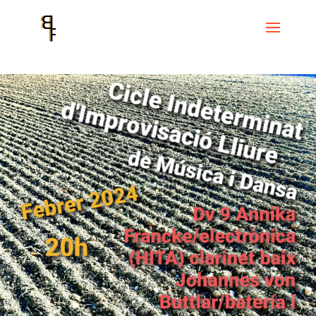
Inici
Events
Cicle Indeterminat de improvisació lliure de música i
dansa
Cicle Indeterminat d’improvisació Lliure de música i dansa FEBRER