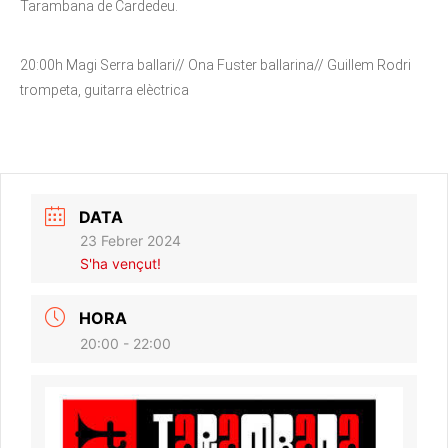
Tarambana de Cardedeu.
20:00h Magi Serra ballari// Ona Fuster ballarina// Guillem Rodri
trompeta, guitarra elèctrica
DATA
23 Febrer 2024
S'ha vençut!
HORA
20:00 - 22:00