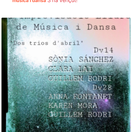
S'ha vençut!
música i dansa