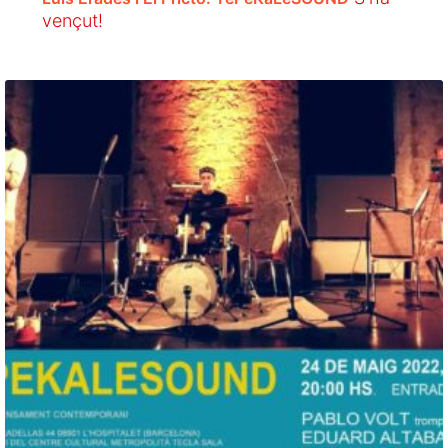
vençut!