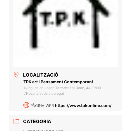
LOCALITZACIÓ
TPK art i Pensament Contemporani
Avinguda de Josep Tarradellas i Joan, 44, 08901
L'Hospitalet de Llobregat
https://www.tpkonline.com/
PÀGINA WEB
CATEGORIA