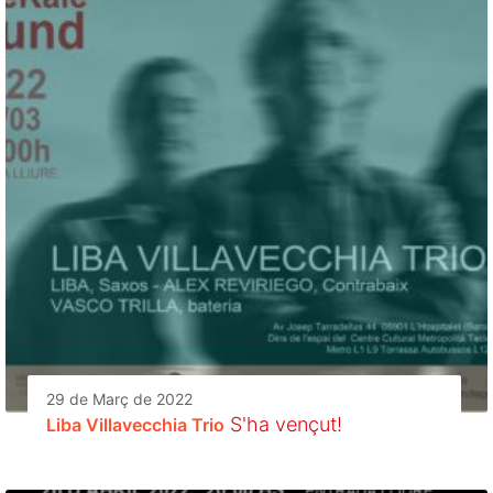
29 de Març de 2022
S'ha vençut!
Liba Villavecchia Trio