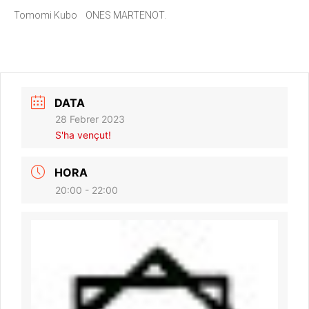
Tomomi Kubo ONES MARTENOT.
DATA
28 Febrer 2023
S'ha vençut!
HORA
20:00 - 22:00