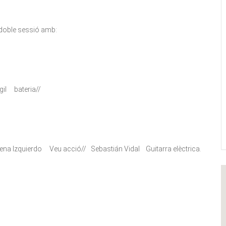
doble sessió amb:
il bateria//
na Izquierdo Veu acció// Sebastián Vidal Guitarra elèctrica.