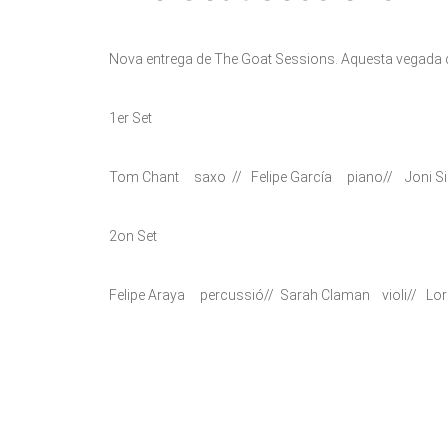
Nova entrega de The Goat Sessions. Aquesta vegada 
1er Set
Tom Chant saxo // Felipe García piano// Joni Sig
2on Set
Felipe Araya percussió// Sarah Claman violi// Lore