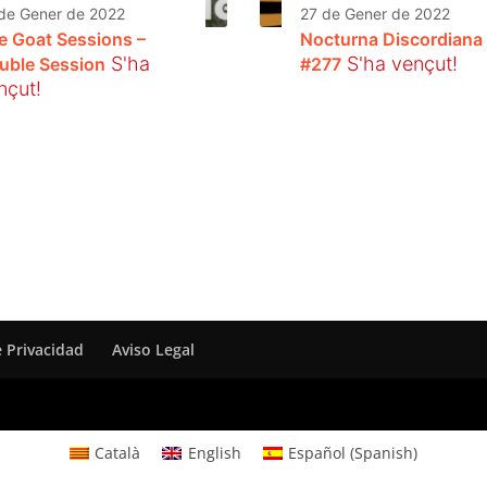
de Gener de 2022
27 de Gener de 2022
e Goat Sessions –
Nocturna Discordiana
S'ha
S'ha vençut!
uble Session
#277
nçut!
e Privacidad
Aviso Legal
Català
English
Español
(
Spanish
)