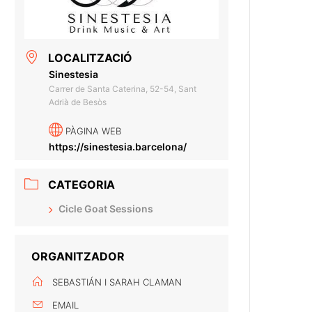
LOCALITZACIÓ
Sinestesia
Carrer de Santa Caterina, 52-54, Sant
Adrià de Besòs
PÀGINA WEB
https://sinestesia.barcelona/
CATEGORIA
Cicle Goat Sessions
ORGANITZADOR
SEBASTIÁN I SARAH CLAMAN
EMAIL