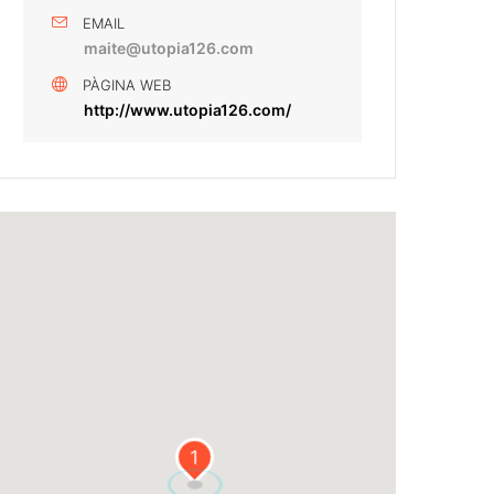
EMAIL
maite@utopia126.com
PÀGINA WEB
http://www.utopia126.com/
1