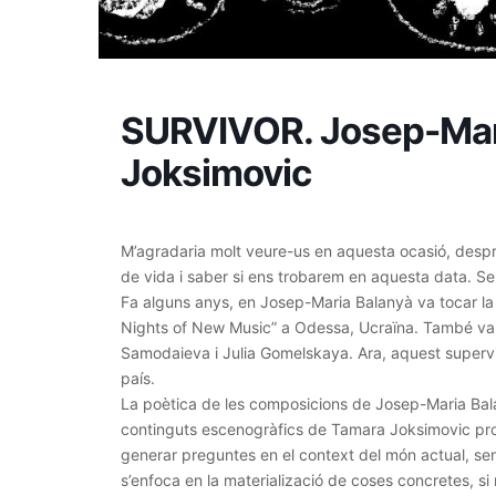
SURVIVOR. Josep-Mari
Joksimovic
M’agradaria molt veure-us en aquesta ocasió, despr
de vida i saber si ens trobarem en aquesta data. Se
Fa alguns anys, en Josep-Maria Balanyà va tocar la
Nights of New Music” a Odessa, Ucraïna. També va 
Samodaieva i Julia Gomelskaya. Ara, aquest supervive
país.
La poètica de les composicions de Josep-Maria Bal
continguts escenogràfics de Tamara Joksimovic pro
generar preguntes en el context del món actual, se
s’enfoca en la materializació de coses concretes, s