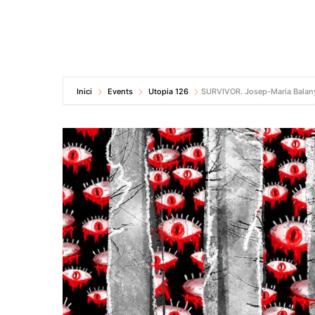
Inici
Events
Utopia 126
SURVIVOR. Josep-Maria Balany