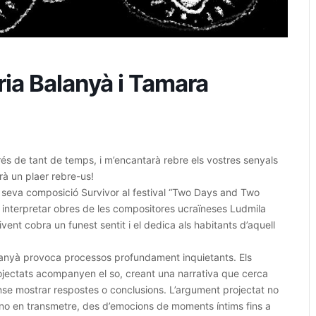
a Balanyà i Tamara
és de tant de temps, i m’encantarà rebre els vostres senyals
rà un plaer rebre-us!
 seva composició Survivor al festival “Two Days and Two
interpretar obres de les compositores ucraïneses Ludmila
nt cobra un funest sentit i el dedica als habitants d’aquell
anyà provoca processos profundament inquietants. Els
jectats acompanyen el so, creant una narrativa que cerca
nse mostrar respostes o conclusions. L’argument projectat no
i no en transmetre, des d’emocions de moments íntims fins a