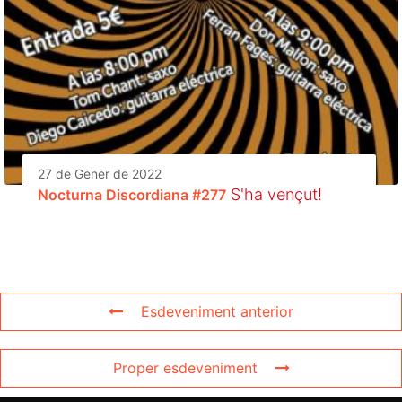
27 de Gener de 2022
S'ha vençut!
Nocturna Discordiana #277
Esdeveniment anterior
Proper esdeveniment