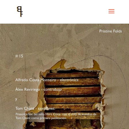
Inici
Events
Cicle Pristine Folds
Pristine Folds # 15