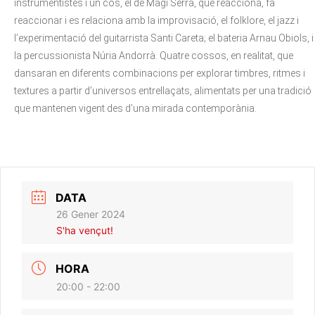
instrumentistes i un cos, el de Magí Serra, que reacciona, fa
reaccionar i es relaciona amb la improvisació, el folklore, el jazz i
l’experimentació del guitarrista Santi Careta; el bateria Arnau Obiols, i
la percussionista Núria Andorrà. Quatre cossos, en realitat, que
dansaran en diferents combinacions per explorar timbres, ritmes i
textures a partir d’universos entrellaçats, alimentats per una tradició
que mantenen vigent des d’una mirada contemporània.
DATA
26 Gener 2024
S'ha vençut!
HORA
20:00 - 22:00