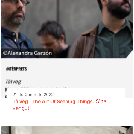
21 de Gener de 2022
S'ha
Tàlveg . The Art Of Seeping Things.
vençut!