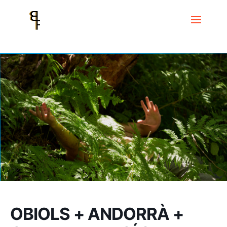
Inici
Events
OBIOLS + ANDORRÀ + CARETA + MAGÍ SERRA
PULSACIÓ, COS I TEXTURA
OBIOLS + ANDORRÀ +