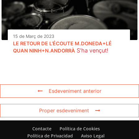
15 de Març de 2023
LE RETOUR DE L’ÉCOUTE M.DONEDA+LÉ
S'ha vençut!
QUAN NINH+N.ANDORRÀ
Esdeveniment anterior
Proper esdeveniment
Contacte
Política de Cookies
Política de Privacidad
Aviso Legal