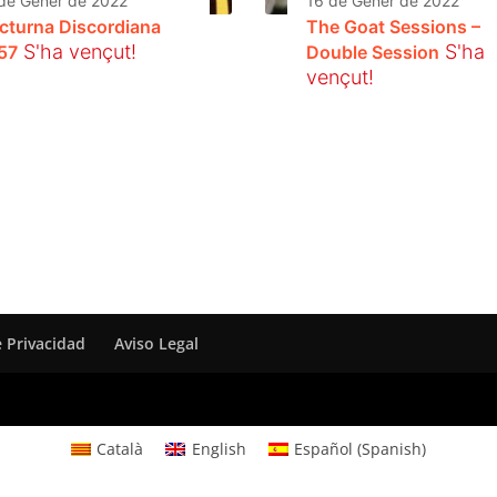
de Gener de 2022
16 de Gener de 2022
cturna Discordiana
The Goat Sessions –
S'ha vençut!
S'ha
57
Double Session
vençut!
e Privacidad
Aviso Legal
Català
English
Español
(
Spanish
)