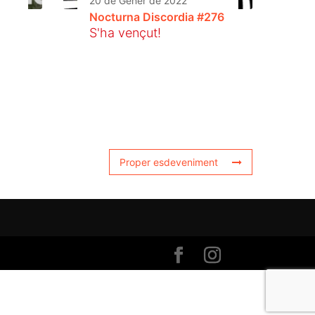
20 de Gener de 2022
Nocturna Discordia #276
S'ha vençut!
Proper esdeveniment