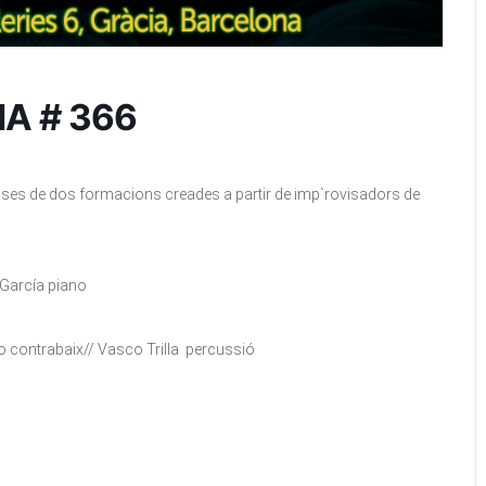
A # 366
sses de dos formacions creades a partir de imp`rovisadors de
 García piano
go contrabaix// Vasco Trilla percussió