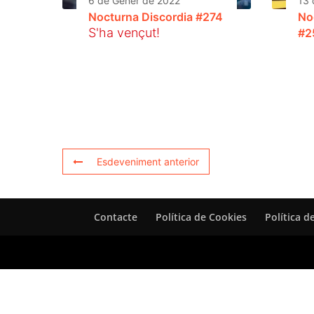
6 de Gener de 2022
13 
Nocturna Discordia #274
No
S'ha vençut!
#2
Esdeveniment anterior
Contacte
Política de Cookies
Política d