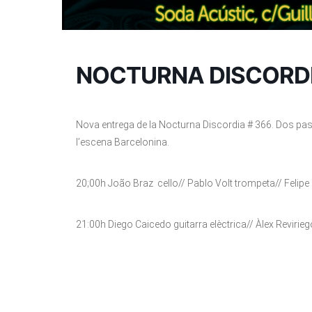
NOCTURNA DISCORDI
Nova entrega de la Nocturna Discordia # 366. Dos pa
l’escena Barcelonina.
20;00h João Braz cello// Pablo Volt trompeta// Felipe
21:00h Diego Caicedo guitarra elèctrica// Àlex Revirie