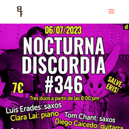
Inici
Events
Cicle Discordian Records
Nocturna Discordia #346