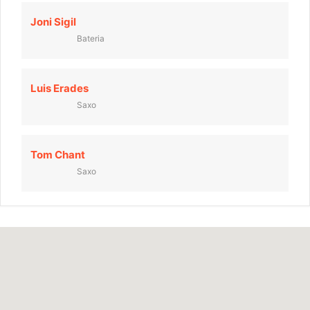
Joni Sigil
Bateria
Luis Erades
Saxo
Tom Chant
Saxo