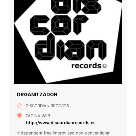
ORGANITZADOR
DISCORDIAN RECORDS
PÀGINA WEB
http://www.discordianrecords.es
independent free improvised non-conventional