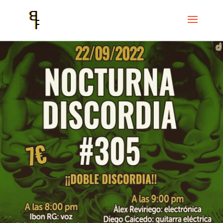
Inici
Events
Cicle Discordian Records
Nocturna Discordia #305