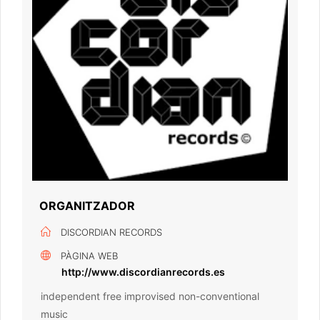
ORGANITZADOR
DISCORDIAN RECORDS
PÀGINA WEB
http://www.discordianrecords.es
independent free improvised non-conventional
music