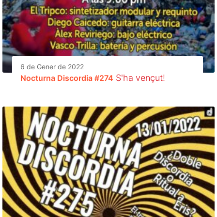
6 de Gener de 2022
S'ha vençut!
Nocturna Discordia #274