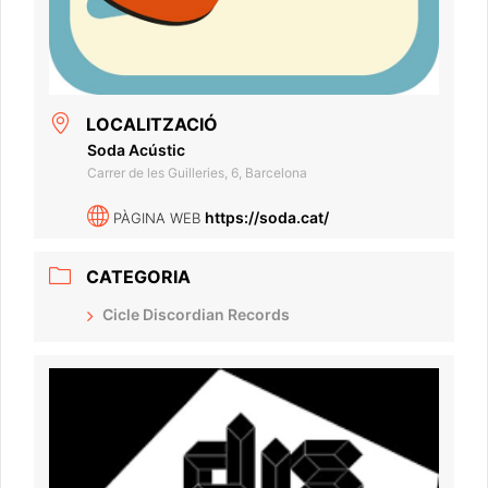
LOCALITZACIÓ
Soda Acústic
Carrer de les Guilleries, 6, Barcelona
https://soda.cat/
PÀGINA WEB
CATEGORIA
Cicle Discordian Records