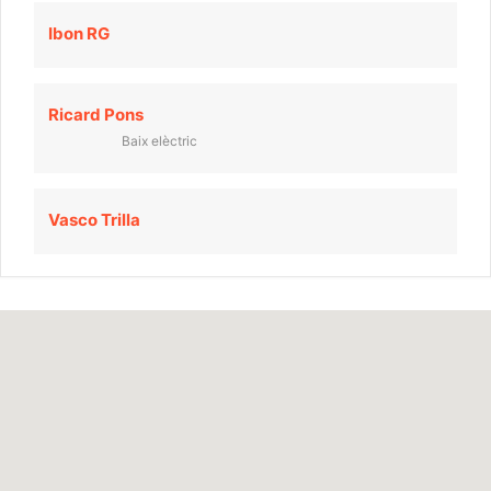
Ibon RG
Ricard Pons
Baix elèctric
Vasco Trilla