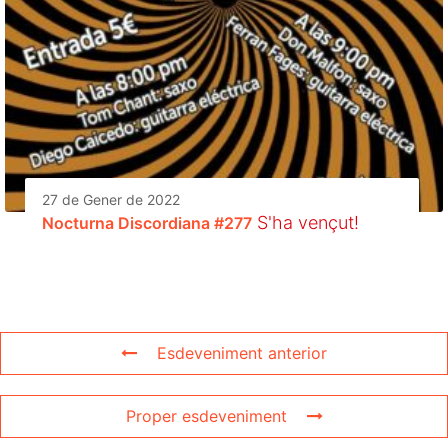
27 de Gener de 2022
S'ha vençut!
Nocturna Discordiana #277
Esdeveniment anterior
Proper esdeveniment