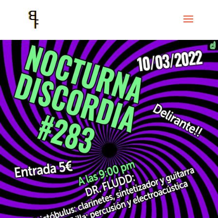
Inici
Events
Cicle Discordian Records
Nocturna Discordia # 283