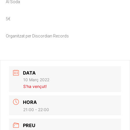
Al Soda
5€
Organitzat per Discordian Records
DATA
10 Març 2022
S'ha vençut!
HORA
21:00 - 22:00
PREU