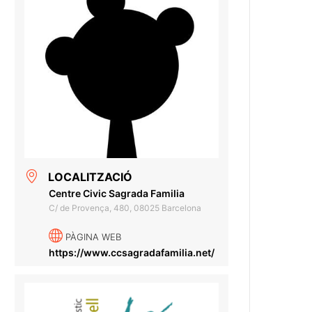
LOCALITZACIÓ
Centre Civic Sagrada Familia
C/ de Provença, 480, 08025 Barcelona
PÀGINA WEB
https://www.ccsagradafamilia.net/