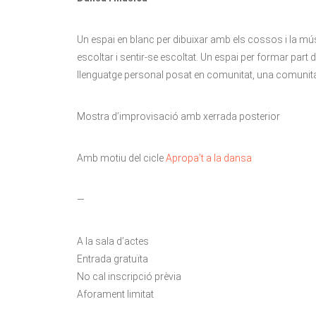
Un espai en blanc per dibuixar amb els cossos i la músi
escoltar i sentir-se escoltat. Un espai per formar part d
llenguatge personal posat en comunitat, una comunita
Mostra d’improvisació amb xerrada posterior
Amb motiu del cicle
Apropa’t a la dansa
—
A la sala d’actes
Entrada gratuïta
No cal inscripció prèvia
Aforament limitat