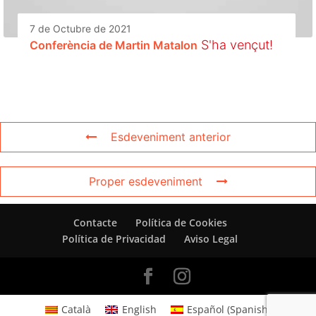
7 de Octubre de 2021
S'ha vençut!
Conferència de Martin Matalon
Esdeveniment anterior
Proper esdeveniment
Contacte
Política de Cookies
Política de Privacidad
Aviso Legal
Català
English
Español
(
Spanish
)