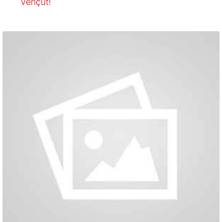
vençut!