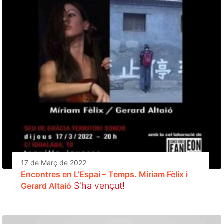
17 de Març de 2022
Encontres en L’Espai – Temps. Miriam Fèlix i
S'ha vençut!
Gerard Altaió