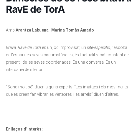
RavE de TorA
Amb
Arantza Labuena
i
Marina Tomàs Amado
Brava. Rave de TorA
és un joc improvisat, un
site-específic
, l’escolta
de l’espai i les seves circumstàncies, és l’actualització constant del
present i de les seves coordenades. És una conversa. És un
intercanvi de silenci.
“Sona molt bé” diuen alguns experts. “Les imatges i els moviments
que es creen fan vibrar les vèrtebres i les arrels” diuen d’altres.
Enllaços d’interès: