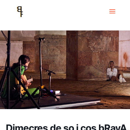
Inici
Events
Dimecres de so i cos
Dimecres de so i cos bRavA.
RavE de TorA
Dimecres de so i cos bRavA.