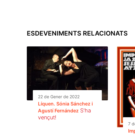
ESDEVENIMENTS RELACIONATS
22 de Gener de 2022
Líquen. Sónia Sánchez i
S'ha
Agustí Fernández
vençut!
7 d
Im