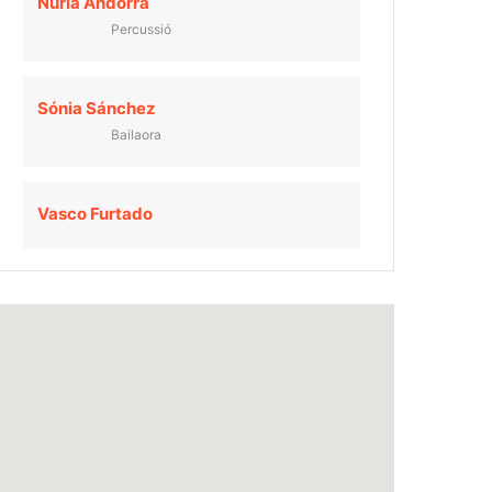
Núria Andorrà
Percussió
Sónia Sánchez
Bailaora
Vasco Furtado