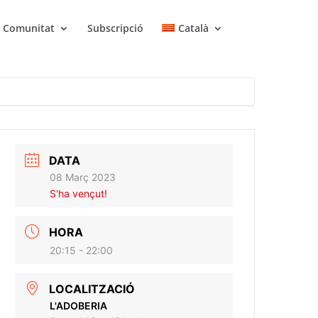
Comunitat
Subscripció
Català
DATA
08 Març 2023
S'ha vençut!
HORA
20:15 - 22:00
LOCALITZACIÓ
L'ADOBERIA