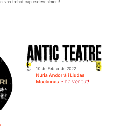
o s'ha trobat cap esdeveniment!
10 de Febrer de 2022
Núria Andorrà i Liudas
S'ha vençut!
Mockunas
,