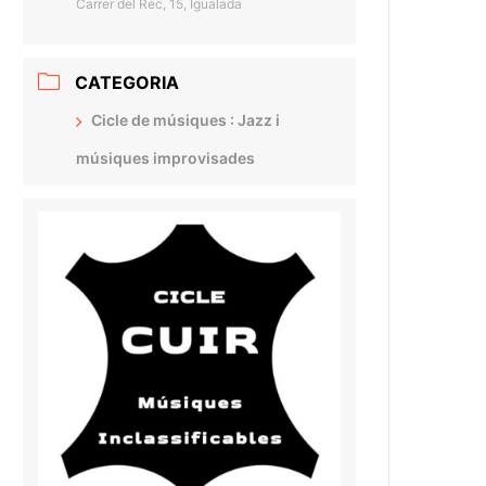
Carrer del Rec, 15, Igualada
CATEGORIA
Cicle de músiques : Jazz i
músiques improvisades