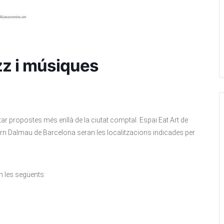
zz i músiques
ntar propostes més enllà de la ciutat comptal. Espai Eat Art de
Isern Dalmau de Barcelona seran les localitzacions indicades per
an les següents: