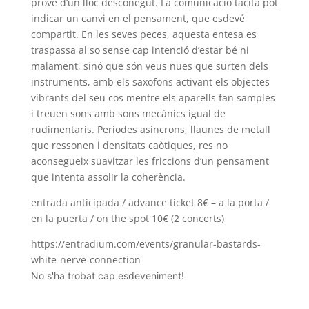
prové d’un lloc desconegut. La comunicació tàcita pot
indicar un canvi en el pensament, que esdevé
compartit. En les seves peces, aquesta entesa es
traspassa al so sense cap intenció d’estar bé ni
malament, sinó que són veus nues que surten dels
instruments, amb els saxofons activant els objectes
vibrants del seu cos mentre els aparells fan samples
i treuen sons amb sons mecànics igual de
rudimentaris. Períodes asíncrons, llaunes de metall
que ressonen i densitats caòtiques, res no
aconsegueix suavitzar les friccions d’un pensament
que intenta assolir la coherència.
entrada anticipada / advance ticket 8€ – a la porta /
en la puerta / on the spot 10€ (2 concerts)
https://entradium.com/events/granular-bastards-
white-nerve-connection
No s'ha trobat cap esdeveniment!