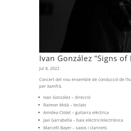
Ivan González “Signs o
Jul 8, 2022
Concert del nou ensemble de conducció de l’Iv
per Xamfrà.
Ivan González – direcció
Raimon Molà – teclats
Amidea Clotet – guitarra elèctrica
Javi Garrabella – baix elèctric/electrònica
Marcel·lí Bayer – saxos i clarinets