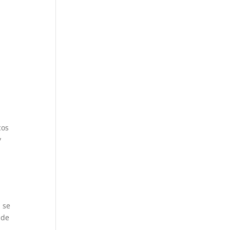
cos
y
 se
 de