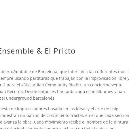
nsemble & El Pricto
ierto/mutable de Barcelona, ​​que interconecta a diferentes músi
siempre usando partituras que trabajan con la improvisación libre 
2012 para el «Discordian Community Riot!!!», un concierto/evento
cordian Records. Desde entonces han publicado ocho álbumes y han
ical underground barcelonés.
sta de improvisadores basada en las ideas y el arte de Luigi
 muestran un patrón de crecimiento fractal, en el que cada sección
 avanza la obra. Cada movimiento recibe el nombre de la pintura
como principal elemento sonoro a lo largo de toda la obra, en