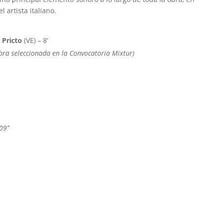
 artista italiano.
l Pricto
(VE) – 8’
bra seleccionada en la Convocatoria Mixtur)
9’’