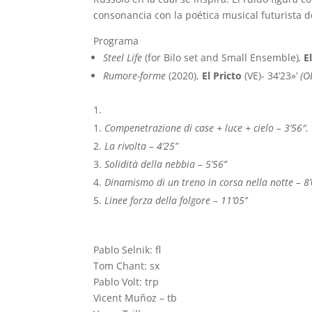
consonancia con la poética musical futurista del
Programa
Steel Life
(for Bilo set and Small Ensemble)
,
E
Rumore-forme
(2020),
El Pricto
(VE)- 34’23»’
(O
Compenetrazione di case + luce + cielo – 3’56″.
La rivolta – 4’25”
Solidità della nebbia – 5’56’’
Dinamismo di un treno in corsa nella notte – 8’0
Linee forza della folgore – 11’05’’
Pablo Selnik: fl
Tom Chant: sx
Pablo Volt: trp
Vicent Muñoz – tb