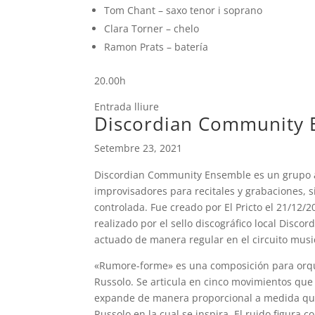
Tom Chant – saxo tenor i soprano
Clara Torner – chelo
Ramon Prats – batería
20.00h
Entrada lliure
Discordian Community E
Setembre 23, 2021
Discordian Community Ensemble es un grupo ab
improvisadores para recitales y grabaciones, 
controlada. Fue creado por El Pricto el 21/12/
realizado por el sello discográfico local Dis
actuado de manera regular en el circuito mus
«Rumore-forme» es una composición para orque
Russolo. Se articula en cinco movimientos que
expande de manera proporcional a medida que
Russolo en la cual se inspira. El ruido figura 