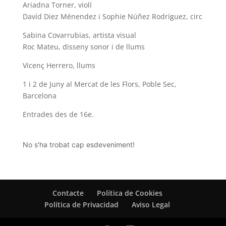
Ariadna Torner, violí
Davíd Diez Ménendez i Sophie Núñez Rodríguez, circ
Sabina Covarrubias, artista visual
Roc Mateu, disseny sonor i de llums
Vicenç Herrero, llums
1 i 2 de Juny al Mercat de les Flors, Poble Sec,
Barcelona
Entrades des de 16e.
No s'ha trobat cap esdeveniment!
Contacte
Política de Cookies
Política de Privacidad
Aviso Legal