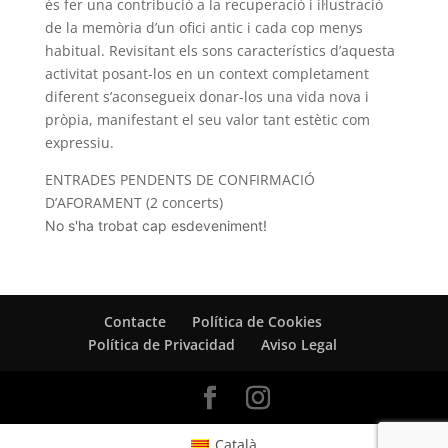
és fer una contribució a la recuperació i il·lustració
de la memòria d’un ofici antic i cada cop menys
habitual. Revisitant els sons característics d’aquesta
activitat posant-los en un context completament
diferent s’aconsegueix donar-los una vida nova i
pròpia, manifestant el seu valor tant estètic com
expressiu.
ENTRADES PENDENTS DE CONFIRMACIÓ
D’AFORAMENT (2 concerts)
No s'ha trobat cap esdeveniment!
Contacte
Política de Cookies
Política de Privacidad
Aviso Legal
Català