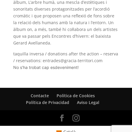
àlbum, L’arbre humà, una mescla d’estètiques i
sonoritats diverses protagonitzades per l’acordió
cromàtic i que proposen una reflexió de fons sobre
la relació dels humans amb la natura i l’entorn. Un
àlbum on, a més, també hi col·labora un dels artistes
que va passar pels Encontres d’hivern: el baixista
Gerard Avellaneda.
taquilla inversa / donations after the action – reserva
/ reservations:
entrades@gracia-territori.com
No s'ha trobat cap esdeveniment!
Contacte
Política de Cookies
Política de Privacidad
Aviso Legal
Català