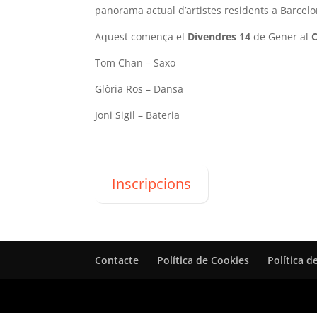
panorama actual d’artistes residents a Barcelon
Aquest comença el
Divendres 14
de Gener al
C
Tom Chan – Saxo
Glòria Ros – Dansa
Joni Sigil – Bateria
Inscripcions
Contacte
Política de Cookies
Política d