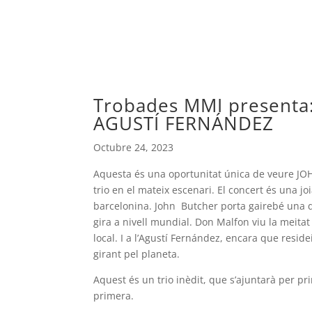
Trobades MMI present
AGUSTÍ FERNÁNDEZ
Octubre 24, 2023
Aquesta és una oportunitat única de veure 
trio en el mateix escenari. El concert és una j
barcelonina. John Butcher porta gairebé una dè
gira a nivell mundial. Don Malfon viu la meitat 
local. I a l’Agustí Fernández, encara que resid
girant pel planeta.
Aquest és un trio inèdit, que s’ajuntarà per p
primera.