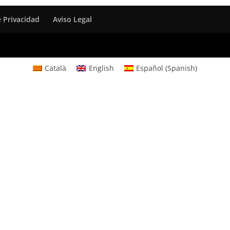
e Privacidad
Aviso Legal
Català
English
Español
(
Spanish
)