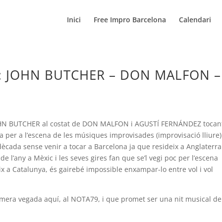
Inici
Free Impro Barcelona
Calendari
a: JOHN BUTCHER – DON MALFON –
JOHN BUTCHER al costat de DON MALFON i AGUSTÍ FERNÁNDEZ tocan
oia per a l’escena de les músiques improvisades (improvisació lliure)
cada sense venir a tocar a Barcelona ja que resideix a Anglaterra
de l’any a Mèxic i les seves gires fan que se’l vegi poc per l’escena
eix a Catalunya, és gairebé impossible enxampar-lo entre vol i vol
rimera vegada aquí, al NOTA79, i que promet ser una nit musical de