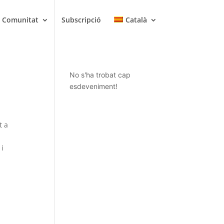
Comunitat
Subscripció
Català
No s'ha trobat cap
esdeveniment!
t a
 i