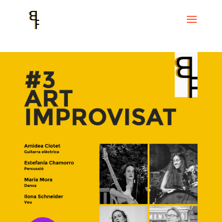
Inicio
Events
Ciclo de Arte Improvisado
CICLE ART IMPROVISAT #
3 FREE IMPRO BARCELONA