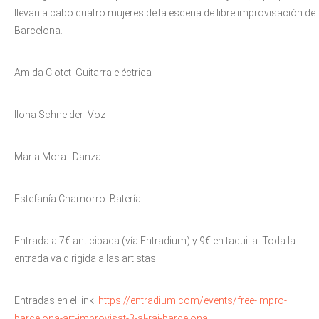
llevan a cabo cuatro mujeres de la escena de libre improvisación de
Barcelona.
Amida Clotet Guitarra eléctrica
Ilona Schneider Voz
Maria Mora Danza
Estefanía Chamorro Batería
Entrada a 7€ anticipada (vía Entradium) y 9€ en taquilla.
Toda la
entrada va dirigida a las artistas.
Entradas en el link:
https://entradium.com/events/free-impro-
barcelona-art-improvisat-3-al-rai-barcelona