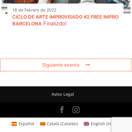
18 de Febrero de 2022
CICLO DE ARTE IMPROVISADO #2 FREE IMPRO
Finalizdo!
BARCELONA
Siguiente evento
Aviso Legal
Español
Català
(
Catalán
)
English
(
Inglés
)