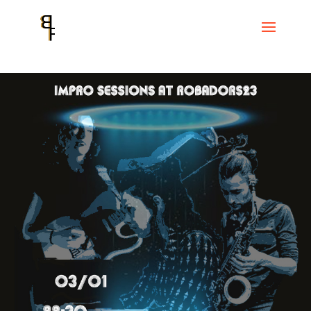
Inicio
Events
Ciclo Robadors 23
Amidea Clotet – Jordina Millà –
Don Malfon