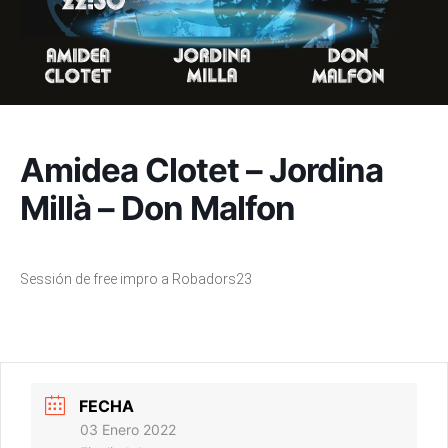
Amidea Clotet – Jordina
Millà – Don Malfon
Sessión de free impro a Robadors23
FECHA
03 Enero 2022