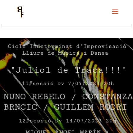
Home
Events
Cicle Indeterminat de improvisació lliure de música i
dansa
Cicle Indeterminat d’Improvisació Lliure de Música i Dansa – JULIOL
DE TRACA