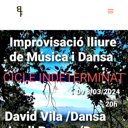
Home
Events
Cicle Indeterminat de improvisació lliure de música i
dansa
Cicle Indeterminat d’improvisació lliure de música i dansa