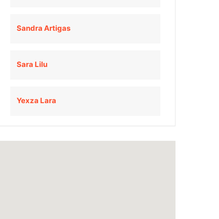
Sandra Artigas
Sara Lilu
Yexza Lara