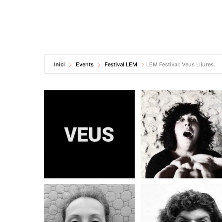
Inici
Events
Festival LEM
LEM Festival: Veus Lliures.