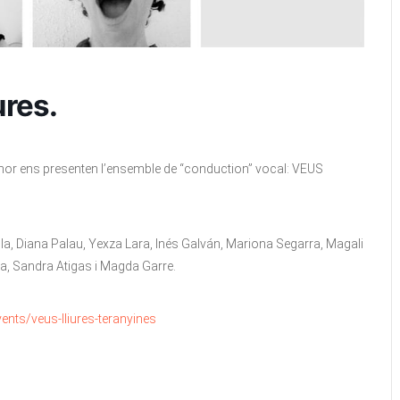
ures.
Sonor ens presenten l’ensemble de “conduction” vocal: VEUS
a, Diana Palau, Yexza Lara, Inés Galván, Mariona Segarra, Magali
ia, Sandra Atigas i Magda Garre.
ents/veus-lliures-teranyines