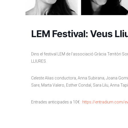
LEM Festival: Veus Lli
Dins el festival LEM de l’associació Gràcia Territòri 
LLIURES.
Celeste Alias conductora, Anna Subirana, Joana Gomil
Sare, Marta Valero, Esther Condal, Sara Lilu, Anna Tap
Entrades anticipades a 10€ :
https://entradium.com/ev