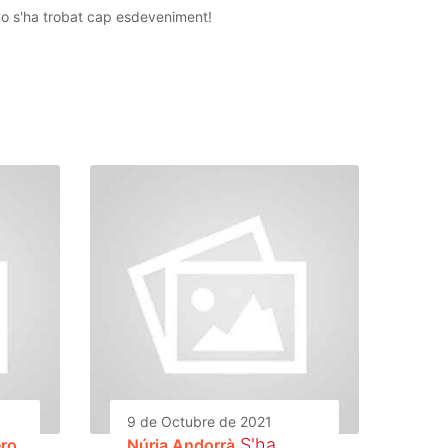
o s'ha trobat cap esdeveniment!
9 de Octubre de 2021
S'ha
ero
Núria Andorrà