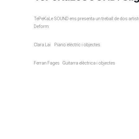
TePeKaLe SOUND ens presenta un treball de dos artiste
Deform:
Clara Lai Piano elèctric i objectes
Ferran Fages Guitarra elèctrica i objectes