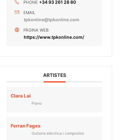
+34 93 261 28 80
PHONE
EMAIL
tpkonline@tpkonline.com
PÀGINA WEB
https://www.tpkonline.com/
ARTISTES
Clara Lai
Piano
Ferran Fages
Guitarra elèctrica i compositor