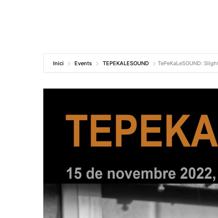
Inici
Events
TEPEKALESOUND
TePeKaLeSOUND: Sligh