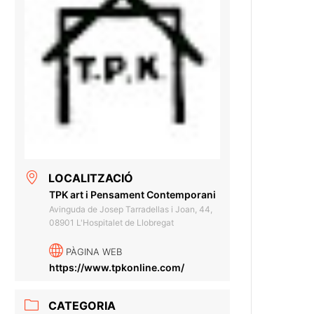
LOCALITZACIÓ
TPK art i Pensament Contemporani
Avinguda de Josep Tarradellas i Joan, 44,
08901 L'Hospitalet de Llobregat
PÀGINA WEB
https://www.tpkonline.com/
CATEGORIA