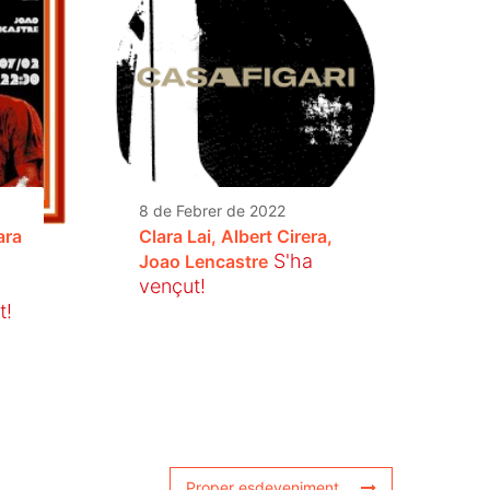
8 de Febrer de 2022
ara
Clara Lai, Albert Cirera,
S'ha
Joao Lencastre
vençut!
t!
Proper esdeveniment