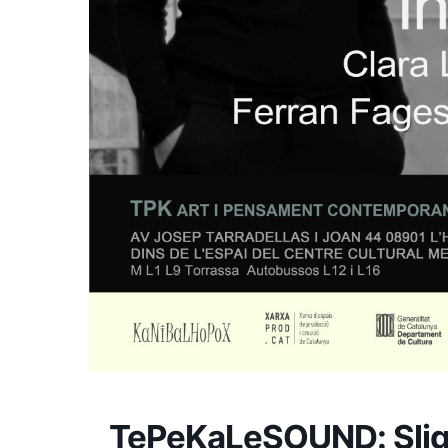
TePeKaLeSOUND: Slig