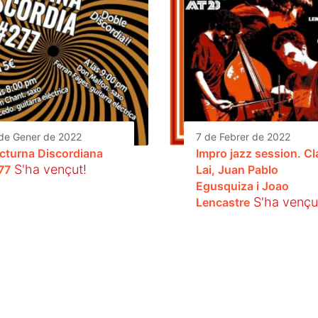
de Gener de 2022
7 de Febrer de 2022
cturna Discordiana
Impro jazz session. Cl
S'ha vençut!
77
Lai, Juan Pablo
Egusquiza i Joao
S'ha vençu
Lencastre