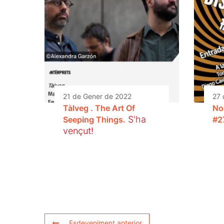
21 de Gener de 2022
27 
Tàlveg . The Art Of
No
S'ha
Seeping Things.
#2
vençut!
Esdeveniment anterior